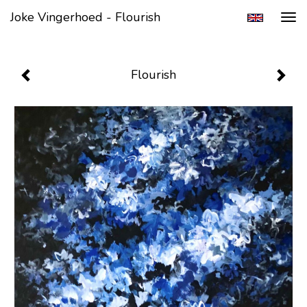
Joke Vingerhoed - Flourish
Tog
navi
Flourish