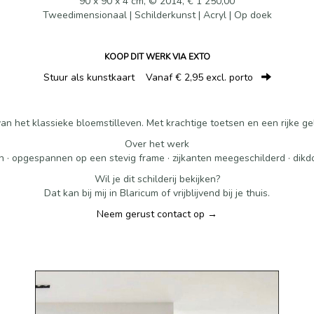
90 x 90 x 4 cm, © 2014, € 1 250,00
Tweedimensionaal | Schilderkunst | Acryl | Op doek
KOOP DIT WERK VIA EXTO
Stuur als kunstkaart
Vanaf € 2,95 excl. porto
 het klassieke bloemstilleven. Met krachtige toetsen en een rijke gela
Over het werk
n · opgespannen op een stevig frame · zijkanten meegeschilderd · dikd
Wil je dit schilderij bekijken?
Dat kan bij mij in Blaricum of vrijblijvend bij je thuis.
Neem gerust contact op →