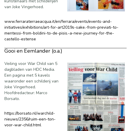
kunstenaars met schilderijen
van Joke Vingerhoed.
www.ferraraterraeacqua.it/en/ferrara/events/events-and-
initiatives/exhibitions/art-for-art2019s-sake.-from-previati-to-
mentessi-from-boldini-to-de-pisis.-a-new-journey-for-the-
castello-estense
Gooi en Eemlander (o.a.)
Veiling voor War Child van 5
dagbladen van HDC Media.
Een pagina met 5 kavels
waaronder een schilderij van
Joke Vingerhoed.
Hoofdredacteur: Marco
Borsato.
https://borsato.nl/warchild-
nieuws/2356/ruim-een-ton-
voor-war-child.html