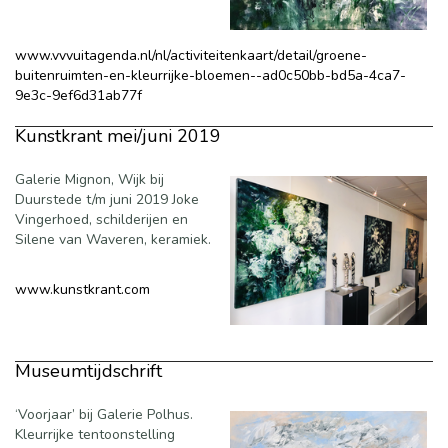
www.vvvuitagenda.nl/nl/activiteitenkaart/detail/groene-
buitenruimten-en-kleurrijke-bloemen--ad0c50bb-bd5a-4ca7-
9e3c-9ef6d31ab77f
Kunstkrant mei/juni 2019
Galerie Mignon, Wijk bij
Duurstede t/m juni 2019 Joke
Vingerhoed, schilderijen en
Silene van Waveren, keramiek.
www.kunstkrant.com
Museumtijdschrift
‘Voorjaar’ bij Galerie Polhus.
Kleurrijke tentoonstelling