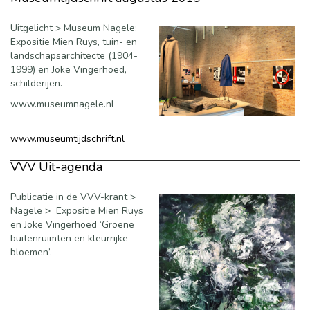
Uitgelicht > Museum Nagele:
Expositie Mien Ruys, tuin- en
landschapsarchitecte (1904-
1999) en Joke Vingerhoed,
schilderijen.
www.museumnagele.nl
www.museumtijdschrift.nl
VVV Uit-agenda
Publicatie in de VVV-krant >
Nagele > Expositie Mien Ruys
en Joke Vingerhoed ‘Groene
buitenruimten en kleurrijke
bloemen’.