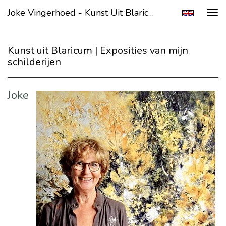
Joke Vingerhoed - Kunst Uit Blaricum | Exposities Van Mijn Schilderijen
Tog
navi
Kunst uit Blaricum | Exposities van mijn
schilderijen
Joke