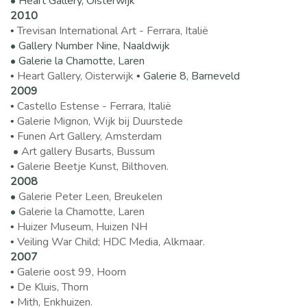
• Heart Gallery, Oisterwijk
2010
Trevisan International Art - Ferrara, Italië
•
• Gallery Number Nine, Naaldwijk
• Galerie la Chamotte, Laren
Heart Gallery, Oisterwijk
Galerie 8, Barneveld
•
•
2009
Castello Estense - Ferrara, Italië
•
Galerie Mignon, Wijk bij Duurstede
•
Funen Art Gallery, Amsterdam
•
•
Art gallery Busarts, Bussum
Galerie Beetje Kunst, Bilthoven.
•
2008
•
Galerie Peter Leen, Breukelen
•
Galerie la Chamotte, Laren
Huizer Museum, Huizen NH
•
Veiling War Child; HDC Media, Alkmaar.
•
2007
Galerie oost 99, Hoorn
•
De Kluis, Thorn
•
Mith, Enkhuizen.
•