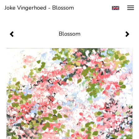
Joke Vingerhoed - Blossom
Tog
navi
Blossom