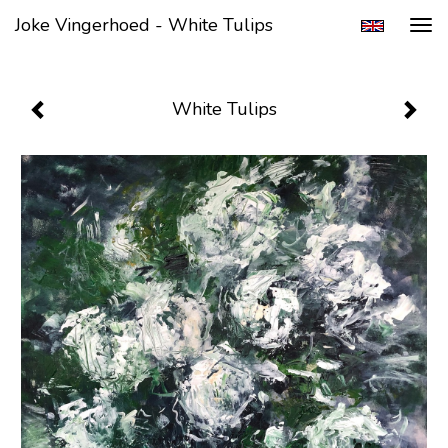
Joke Vingerhoed - White Tulips
Tog
navi
White Tulips