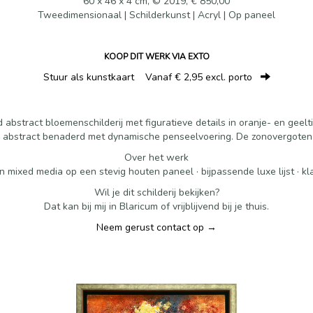
60 x 46 x 4 cm, © 2019, € 850,00
Tweedimensionaal | Schilderkunst | Acryl | Op paneel
KOOP DIT WERK VIA EXTO
Stuur als kunstkaart
Vanaf € 2,95 excl. porto
abstract bloemenschilderij met figuratieve details in oranje- en geelt
en abstract benaderd met dynamische penseelvoering. De zonovergoten 
Over het werk
n mixed media op een stevig houten paneel · bijpassende luxe lijst · k
Wil je dit schilderij bekijken?
Dat kan bij mij in Blaricum of vrijblijvend bij je thuis.
Neem gerust contact op →