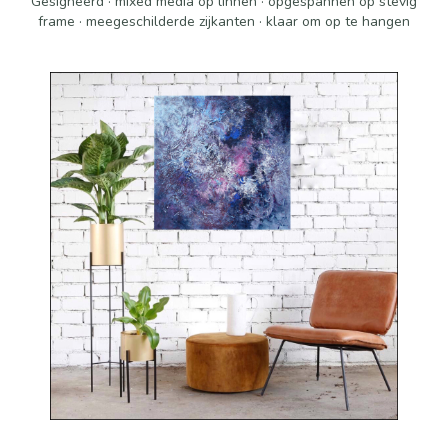
Gesigneerd · mixed media op linnen · opgespannen op stevig
frame · meegeschilderde zijkanten · klaar om op te hangen