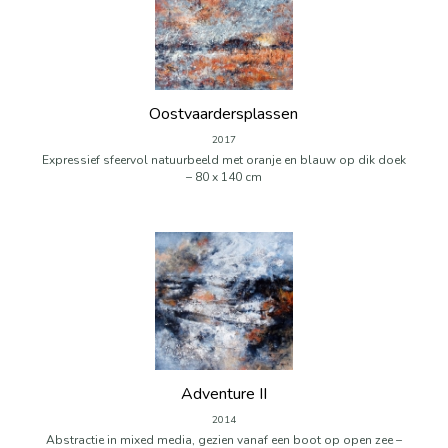
Oostvaardersplassen
2017
Expressief sfeervol natuurbeeld met oranje en blauw op dik doek
– 80 x 140 cm
Adventure II
2014
Abstractie in mixed media, gezien vanaf een boot op open zee –