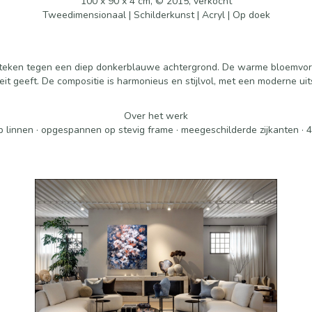
100 x 90 x 4 cm, © 2015, verkocht
Tweedimensionaal | Schilderkunst | Acryl | Op doek
fsteken tegen een diep donkerblauwe achtergrond. De warme bloemvorm
teit geeft. De compositie is harmonieus en stijlvol, met een moderne uits
Over het werk
p linnen · opgespannen op stevig frame · meegeschilderde zijkanten · 4