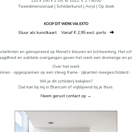
120 x 100 x 2 cm, © 2022, € 1 750,00
Tweedimensionaal | Schilderkunst | Acryl | Op doek
KOOP DIT WERK VIA EXTO
Stuur als kunstkaart
Vanaf € 2,95 excl. porto
steltinten en geïnspireerd op Monet's kleuren en lichtwerking. Het schi
laagdheid en subtiele overgangen geven het werk een dromerige en poë
Over het werk
linnen · opgespannen op een stevig frame · zijkanten meegeschilderd 
Wil je dit schilderij bekijken?
Dat kan bij mij in Blaricum of vrijblijvend bij je thuis.
Neem gerust contact op →