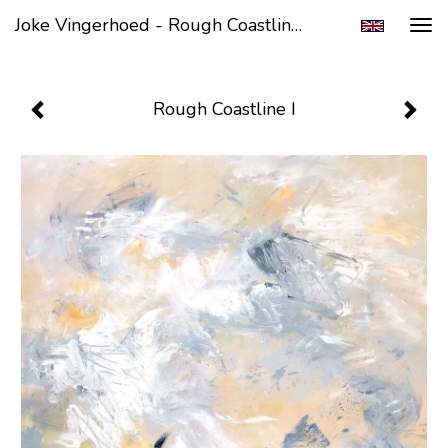
Joke Vingerhoed - Rough Coastline I
Tog
navi
Rough Coastline I