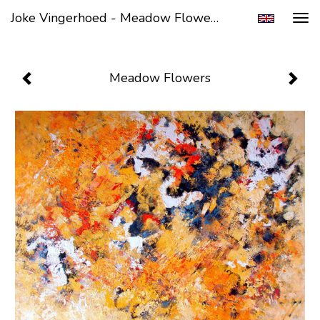
Joke Vingerhoed - Meadow Flowers
Tog
navi
Meadow Flowers