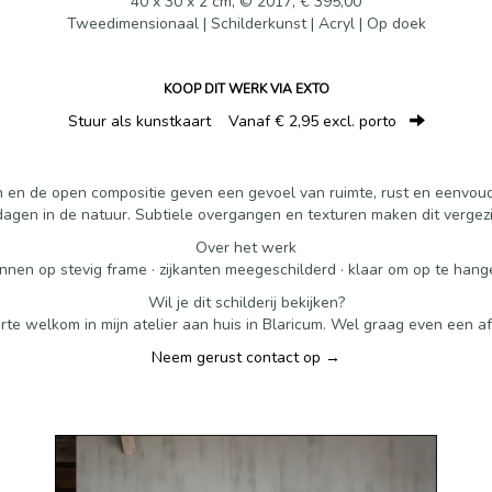
40 x 30 x 2 cm, © 2017, € 395,00
Tweedimensionaal | Schilderkunst | Acryl | Op doek
KOOP DIT WERK VIA EXTO
Stuur als kunstkaart
Vanaf € 2,95 excl. porto
ren en de open compositie geven een gevoel van ruimte, rust en eenvoud
agen in de natuur. Subtiele overgangen en texturen maken dit vergezic
Over het werk
nnen op stevig frame · zijkanten meegeschilderd · klaar om op te hange
Wil je dit schilderij bekijken?
rte welkom in mijn atelier aan huis in Blaricum. Wel graag even een 
Neem gerust contact op →