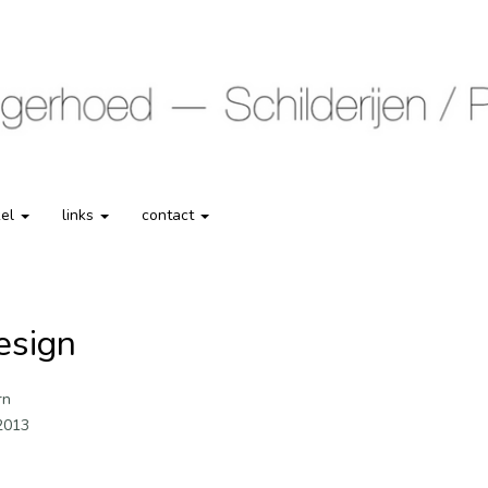
kel
links
contact
esign
rn
2013