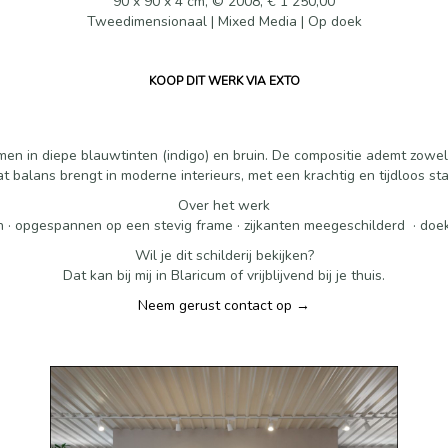
90 x 90 x 4 cm, © 2008, € 1 250,00
Tweedimensionaal | Mixed Media | Op doek
KOOP DIT WERK VIA EXTO
ormen in diepe blauwtinten (indigo) en bruin. De compositie ademt zowe
t balans brengt in moderne interieurs, met een krachtig en tijdloos st
Over het werk
n · opgespannen op een stevig frame · zijkanten meegeschilderd · doek
Wil je dit schilderij bekijken?
Dat kan bij mij in Blaricum of vrijblijvend bij je thuis.
Neem gerust contact op →