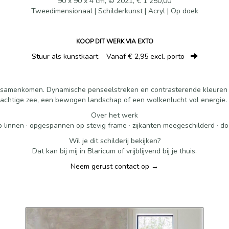
90 x 90 x 4 cm, © 2021, € 1 250,00
Tweedimensionaal | Schilderkunst | Acryl | Op doek
KOOP DIT WERK VIA EXTO
Stuur als kunstkaart
Vanaf € 2,95 excl. porto
de samenkomen. Dynamische penseelstreken en contrasterende kleuren
machtige zee, een bewogen landschap of een wolkenlucht vol energie. Ee
Over het werk
 linnen · opgespannen op stevig frame · zijkanten meegeschilderd · d
Wil je dit schilderij bekijken?
Dat kan bij mij in Blaricum of vrijblijvend bij je thuis.
Neem gerust contact op →