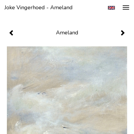
Joke Vingerhoed - Ameland
Tog
navi
Ameland