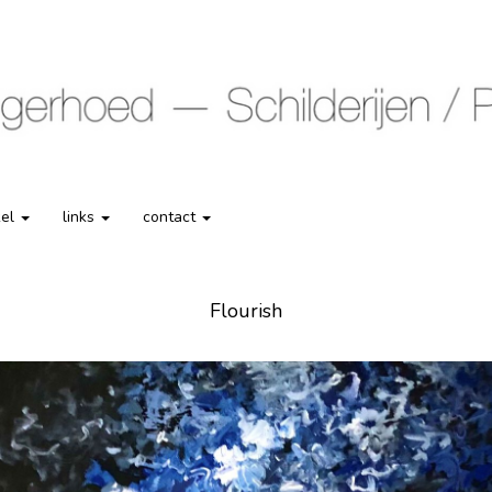
kel
links
contact
Flourish