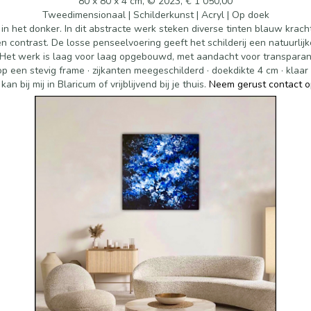
80 x 80 x 4 cm, © 2023, € 1 050,00
Tweedimensionaal | Schilderkunst | Acryl | Op doek
 in het donker. In dit abstracte werk steken diverse tinten blauw krac
n contrast. De losse penseelvoering geeft het schilderij een natuurlijke 
Het werk is laag voor laag opgebouwd, met aandacht voor transparantie
 een stevig frame · zijkanten meegeschilderd · doekdikte 4 cm · klaar o
kan bij mij in Blaricum of vrijblijvend bij je thuis.
Neem gerust contact 