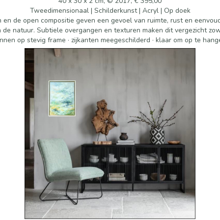
40 x 30 x 2 cm, © 2017, € 395,00
Tweedimensionaal | Schilderkunst | Acryl | Op doek
ren en de open compositie geven een gevoel van ruimte, rust en eenvoud
de natuur. Subtiele overgangen en texturen maken dit vergezicht zow
nnen op stevig frame · zijkanten meegeschilderd · klaar om op te hange